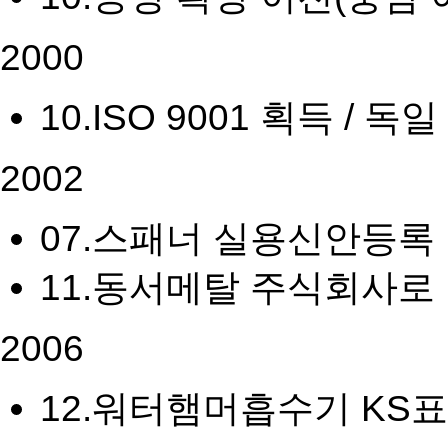
2000
10.
ISO 9001 획득 / 
2002
07.
스패너 실용신안등록
11.
동서메탈 주식회사로
2006
12.
워터햄머흡수기 KS표