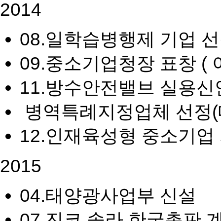
2014
08.
일학습병행제 기업 선
09.
중소기업청장 표창 ( 
11.
방수안전밸브 실용신
병역특례지정업체 선정
12.
인재육성형 중소기업 
2015
04.
태양광사업부 신설
07.
진코 솔라 한국총판 