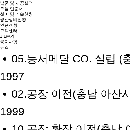
납품 및 시공실적
2016 ~ 현재
모듈 인증서
설비 및 기술현황
생산설비현황
인증현황
고객센터
1:1문의
1996
공지사항
뉴스
05.
동서메탈 CO. 설립 
1997
02.
공장 이전(충남 아산시
1999
10.
공장 확장 이전(충남 