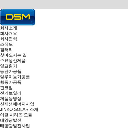
회사소개
회사개요
HOME > 회사소개 > 회사
회사연혁
조직도
COMPANY
갤러리
찾아오시는 길
끊임없는 혁신을 추구하는 
주요생산제품
열교환기
동관가공품
회사개요
|
회사연혁
|
조직도
|
갤러리
|
찾아오시는 길
|
알루미늄가공품
회사연혁
황동가공품
핀코일
전기보일러
회사연혁
제품동영상
신재생에너지사업
JINKO SOLAR 소개
1996 ~ 2009
이글 시리즈 모듈
태양광발전
2010 ~ 2015
태양광발전사업