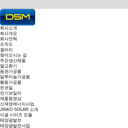
회사소개
회사개요
HOME >
MEMBER
> 로그인
회사연혁
MEMBER
동서메탈(주)을 찾아주셔서 감사합니다.
조직도
로그인
|
회원가입
|
갤러리
로그인
찾아오시는 길
로그인
주요생산제품
열교환기
회원아이디
비밀번호
동관가공품
회원로그인 안내
알루미늄가공품
회원아이디 및 비밀번호가 기억 안나실 때는 아이디/비밀번호 찾기
황동가공품
아직 회원이 아니시라면 회원으로 가입 후 이용해 주십시오.
핀코일
아이디 비밀번호 찾기
회원 가입
전기보일러
제품동영상
신재생에너지사업
JINKO SOLAR 소개
이글 시리즈 모듈
태양광발전
태양광발전사업