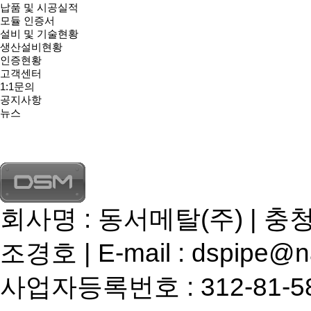
납품 및 시공실적
모듈 인증서
설비 및 기술현황
생산설비현황
인증현황
고객센터
1:1문의
공지사항
뉴스
회사명 : 동서메탈(주) | 충
조경호 | E-mail : dspipe@n
사업자등록번호 : 312-81-58724