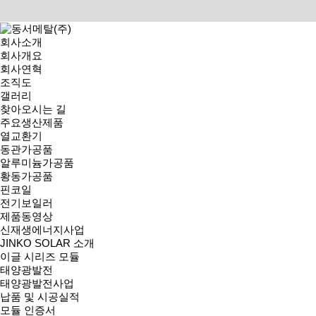
회사소개
회사개요
회사연혁
조직도
HOME > 설비 및 기술현황 > 기술인증서
갤러리
TECHNOLOGY
동서메탈(주) 설비 및 기술현황을 확인 하실 수 있습니다.
찾아오시는 길
생산설비현황
|
기술인증서
|
주요생산제품
기술인증서
열교환기
동관가공품
알루미늄가공품
황동가공품
특허증(전기보일러 가열기 구조 )
특허증(열교환 파
핀코일
전기보일러
제품동영상
신재생에너지사업
JINKO SOLAR 소개
이글 시리즈 모듈
태양광발전
실용신안등록증(안전밸브)
실용신안등록증(안
태양광발전사업
납품 및 시공실적
모듈 인증서