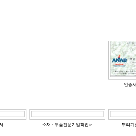
인증서(
서
소재 · 부품전문기업확인서
뿌리기