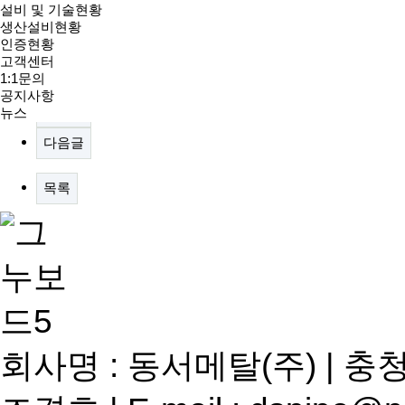
본문
설비 및 기술현황
생산설비현황
인증서(ISO 9001:2015)
인증현황
댓글목록
고객센터
등록된 댓글이 없습니다.
1:1문의
공지사항
이전글
뉴스
다음글
목록
회사명 : 동서메탈(주) | 충