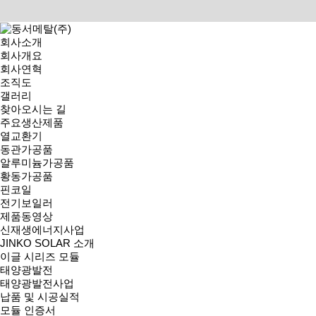
회사소개
회사개요
회사연혁
조직도
HOME > 설비 및 기술현황 > 기술인증서
갤러리
TECHNOLOGY
동서메탈(주) 설비 및 기술현황을 확인 하실 수 있습니다.
찾아오시는 길
생산설비현황
|
기술인증서
|
주요생산제품
기술인증서
열교환기
인증현황
동관가공품
인증서(ISO 9001:2015)
알루미늄가공품
페이지 정보
황동가공품
작성자
동서메탈
18-05-12 17:38
조회
1,335회
댓글
0건
핀코일
관련링크
전기보일러
제품동영상
신재생에너지사업
이전글
JINKO SOLAR 소개
다음글
이글 시리즈 모듈
태양광발전
태양광발전사업
목록
납품 및 시공실적
모듈 인증서